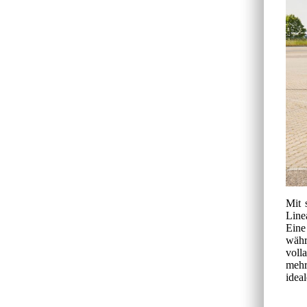
Mit 
Line
Eine
währ
voll
mehr
ideal